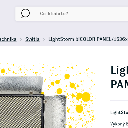
echnika
Světla
LightStorm biCOLOR PANEL/1536x
Li
PA
LightSt
Výkoný B