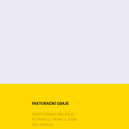
FAKTURAČNÍ ÚDAJE
VENTIV CONSULTING S.R.O.
PETRSKÁ 12, PRAHA 1, 11000
IČO: 24256111