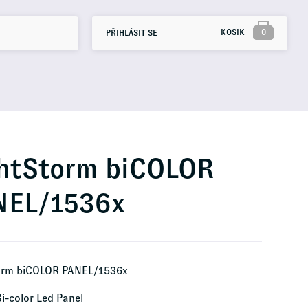
KOŠÍK
0
PŘIHLÁSIT SE
ghtStorm biCOLOR
NEL/1536x
orm biCOLOR PANEL/1536x
i-color Led Panel