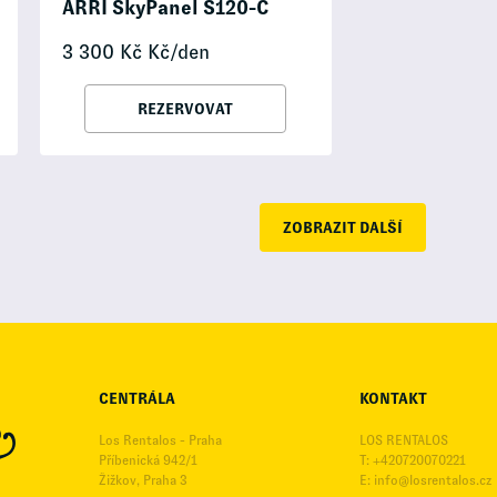
ARRI SkyPanel S120-C
3 300
Kč
Kč/den
REZERVOVAT
ZOBRAZIT DALŠÍ
CENTRÁLA
KONTAKT
Los Rentalos - Praha
LOS RENTALOS
Příbenická 942/1
T: +420720070221
Žižkov, Praha 3
E:
info@losrentalos.cz