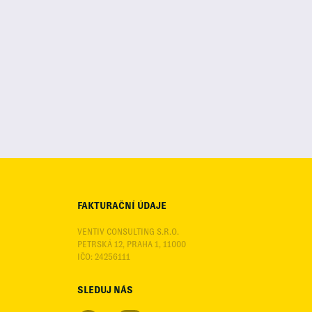
FAKTURAČNÍ ÚDAJE
VENTIV CONSULTING S.R.O.
PETRSKÁ 12, PRAHA 1, 11000
IČO: 24256111
SLEDUJ NÁS