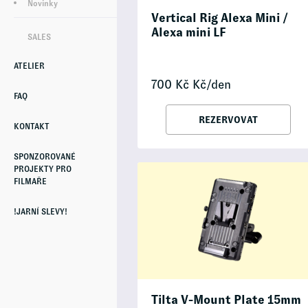
Novinky
Vertical Rig Alexa Mini /
Alexa mini LF
SALES
ATELIER
700
Kč
Kč/den
FAQ
REZERVOVAT
KONTAKT
SPONZOROVANÉ
PROJEKTY PRO
FILMAŘE
!JARNÍ SLEVY!
Tilta V-Mount Plate 15mm