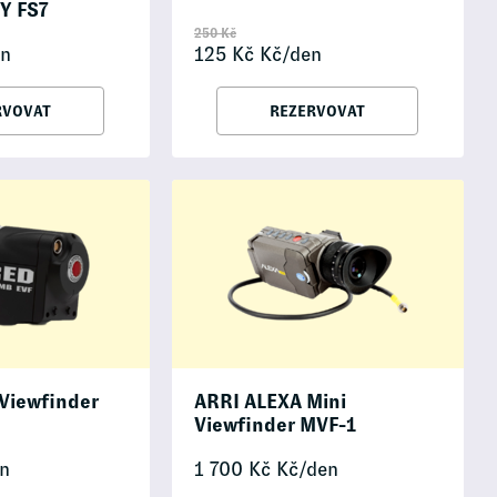
Y FS7
250
Kč
n
125
Kč
Kč/den
RVOVAT
REZERVOVAT
Viewfinder
ARRI ALEXA Mini
Viewfinder MVF-1
n
1 700
Kč
Kč/den