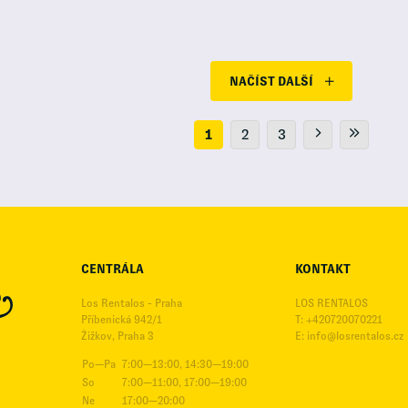
NAČÍST DALŠÍ
1
2
3
CENTRÁLA
KONTAKT
Los Rentalos - Praha
LOS RENTALOS
Příbenická 942/1
T: +420720070221
Žižkov, Praha 3
E:
info@losrentalos.cz
Po—Pa
7:00—13:00, 14:30—19:00
So
7:00—11:00, 17:00—19:00
Ne
17:00—20:00