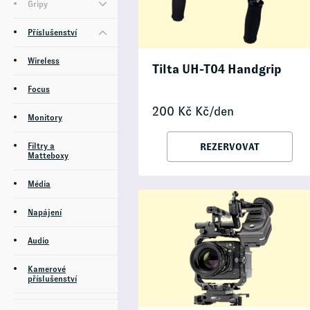
Gripy
Příslušenství
Wireless
Tilta UH-T04 Handgrip
Focus
200
Kč
Kč/den
Monitory
Filtry a
REZERVOVAT
Matteboxy
Média
Napájení
Audio
Kamerové
příslušenství