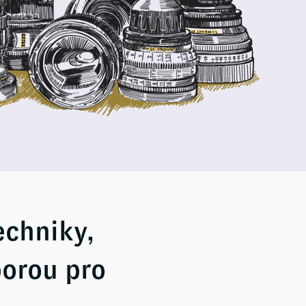
echniky,
porou pro