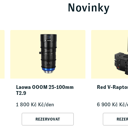
Novinky
Laowa OOOM 25-100mm
Red V-Rapto
T2.9
1 800
Kč
Kč/den
6 900
Kč
Kč/
REZERVOVAT
REZE