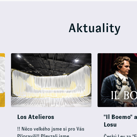
Aktuality
Los Atelieros
"Il Boemo" 
Losu
!! Něco velkého jsme si pro Vás
Připravili!! Převzali jsme
Český Lev za "F