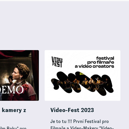
a kamery z
Video-Fest 2023
Je to tu !!! První Festival pro
Filmaře a Video-Makery "Video-
ilm Roku" pro