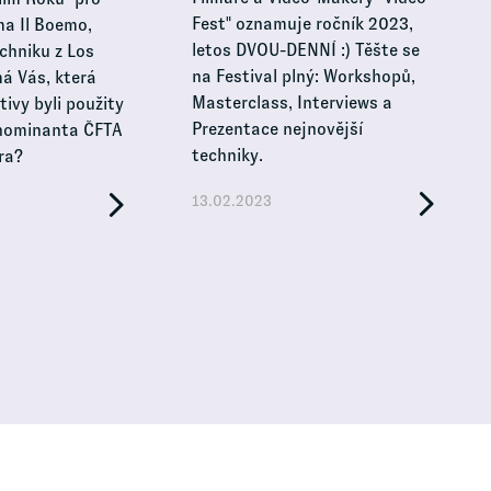
Fest" oznamuje ročník 2023,
ma Il Boemo,
letos DVOU-DENNÍ :) Těšte se
chniku z Los
na Festival plný: Workshopů,
má Vás, která
Masterclass, Interviews a
ivy byli použity
Prezentace nejnovější
 nominanta ČFTA
techniky.
ra?
13.02.2023