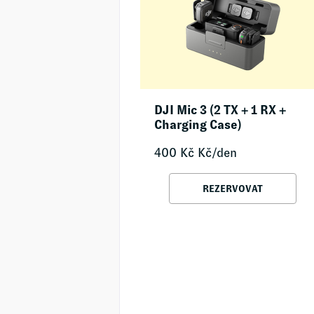
DJI Mic 3 (2 TX + 1 RX +
Charging Case)
400
Kč
Kč/den
REZERVOVAT