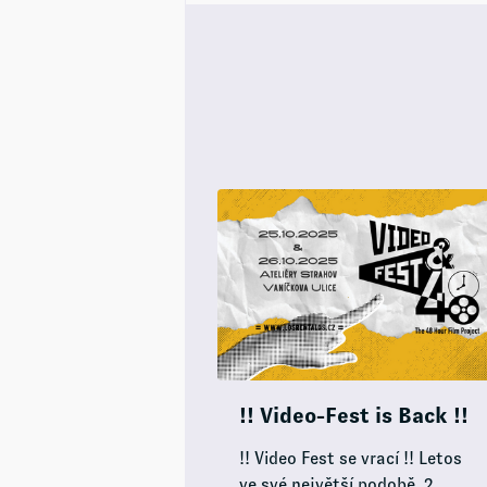
!! Video-Fest is Back !!
!! Video Fest se vrací !! Letos
ve své největší podobě, 2