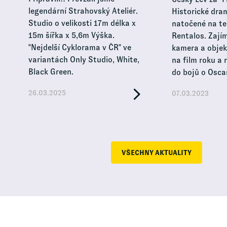
legendární Strahovský Ateliér.
Historické dra
Studio o velikosti 17m délka x
natočené na te
15m šířka x 5,6m Výška.
Rentalos. Zají
"Nejdelší Cyklorama v ČR" ve
kamera a objekt
variantách Only Studio, White,
na film roku a
Black Green.
do bojů o Osca
26.03.2025
07.03.2023
VŠECHNY AKTUALITY