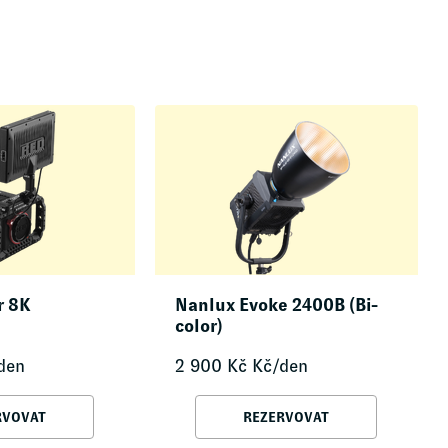
r 8K
Nanlux Evoke 2400B (Bi-
color)
den
2 900
Kč
Kč/den
RVOVAT
REZERVOVAT