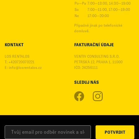
Po—Pa
7:00—13:00, 14:30—19:00
So
7:00—11:00, 17:00—19:00
Ne
17:00—20:00
Případně jinak po telefonické
domluvě.
KONTAKT
FAKTURAČNÍ ÚDAJE
LOS RENTALOS
VENTIV CONSULTING S.R.O.
T: +420720070221
PETRSKÁ 12, PRAHA 1, 11000
E:
info@losrentalos.cz
IČO: 24256111
SLEDUJ NÁS
POTVRDIT