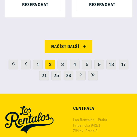
REZERVOVAT
REZERVOVAT
NAČÍST DALŠÍ
1
2
3
4
5
9
13
17
21
25
29
CENTRÁLA
Los Rentalos - Praha
Příbenická 942/1
Žižkov, Praha 3