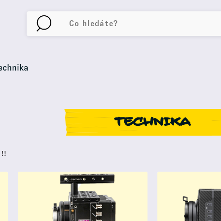
echnika
TECHNIKA
!!