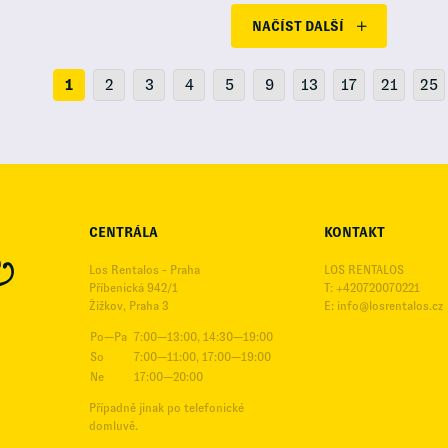
NAČÍST DALŠÍ
1
2
3
4
5
9
13
17
21
25
CENTRÁLA
KONTAKT
Los Rentalos - Praha
LOS RENTALOS
Příbenická 942/1
T: +420720070221
Žižkov, Praha 3
E:
info@losrentalos.cz
Po—Pa
7:00—13:00, 14:30—19:00
So
7:00—11:00, 17:00—19:00
Ne
17:00—20:00
Případně jinak po telefonické
domluvě.