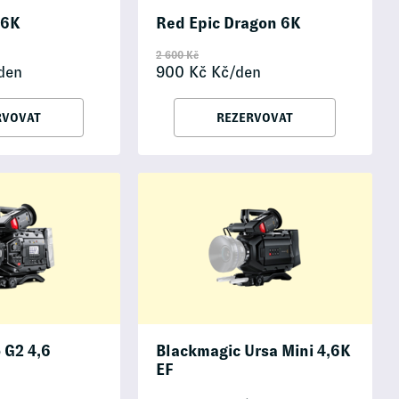
 6K
Red Epic Dragon 6K
2 600
Kč
den
900
Kč
Kč/den
RVOVAT
REZERVOVAT
 G2 4,6
Blackmagic Ursa Mini 4,6K
EF