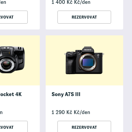
den
1 400
Kč
Kč/den
RVOVAT
REZERVOVAT
Pocket 4K
Sony A7S III
n
1 290
Kč
Kč/den
RVOVAT
REZERVOVAT