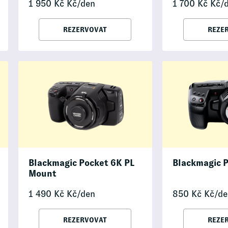
1 950
Kč
Kč/den
1 700
Kč
Kč/
REZERVOVAT
REZE
Blackmagic Pocket 6K PL
Blackmagic 
Mount
1 490
Kč
Kč/den
850
Kč
Kč/de
REZERVOVAT
REZE