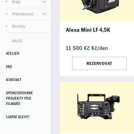
Gripy
Příslušenství
Novinky
Alexa Mini LF 4,5K
SALES
11 500
Kč
Kč/den
ATELIER
REZERVOVAT
FAQ
KONTAKT
SPONZOROVANÉ
PROJEKTY PRO
FILMAŘE
!JARNÍ SLEVY!