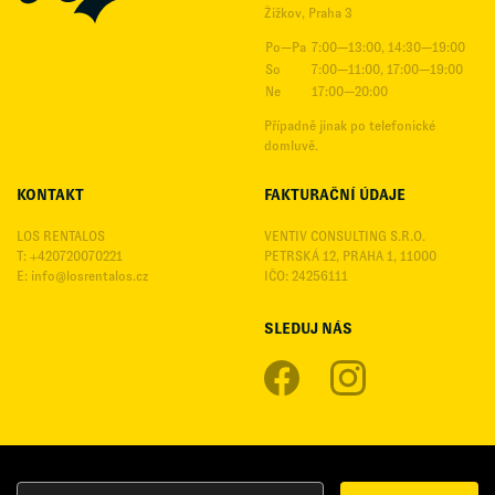
Žižkov, Praha 3
Po—Pa
7:00—13:00, 14:30—19:00
So
7:00—11:00, 17:00—19:00
Ne
17:00—20:00
Případně jinak po telefonické
domluvě.
KONTAKT
FAKTURAČNÍ ÚDAJE
LOS RENTALOS
VENTIV CONSULTING S.R.O.
T: +420720070221
PETRSKÁ 12, PRAHA 1, 11000
E:
info@losrentalos.cz
IČO: 24256111
SLEDUJ NÁS