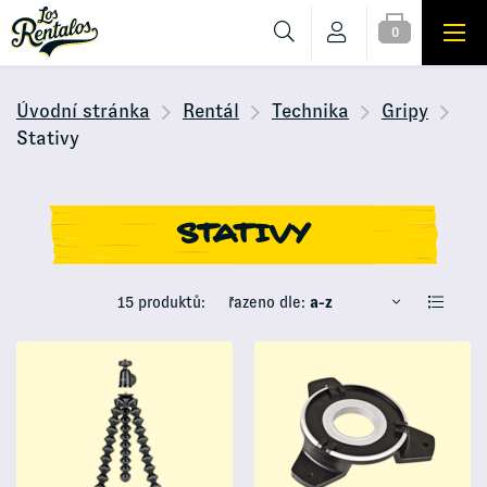
0
Úvodní stránka
Rentál
Technika
Gripy
Stativy
STATIVY
15 produktů:
řazeno dle:
a-z