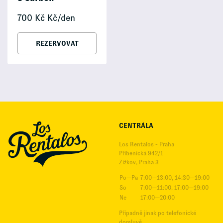
700
Kč
Kč/den
REZERVOVAT
CENTRÁLA
Los Rentalos - Praha
Příbenická 942/1
Žižkov, Praha 3
Po—Pa
7:00—13:00, 14:30—19:00
So
7:00—11:00, 17:00—19:00
Ne
17:00—20:00
Případně jinak po telefonické
domluvě.