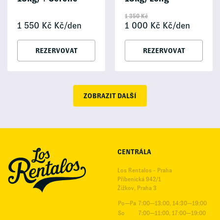
1 350
Kč
1 550
Kč
Kč/den
1 000
Kč
Kč/den
REZERVOVAT
REZERVOVAT
ZOBRAZIT DALŠÍ
CENTRÁLA
Los Rentalos - Praha
Příbenická 942/1
Žižkov, Praha 3
Po—Pa
7:00—13:00, 14:30—19:00
So
7:00—11:00, 17:00—19:00