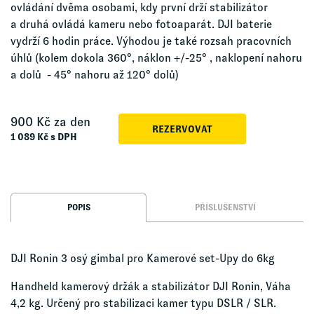
ovládání dvěma osobami, kdy první drží stabilizátor
a druhá ovládá kameru nebo fotoaparát. DJI baterie
vydrží 6 hodin práce. Výhodou je také rozsah pracovních
úhlů (kolem dokola 360°, náklon +/-25° , naklopení nahoru
a dolů - 45° nahoru až 120° dolů)
900
Kč za den
REZERVOVAT
1 089
Kč s DPH
POPIS
PŘÍSLUŠENSTVÍ
DJI Ronin 3 osý gimbal pro Kamerové set-Upy do 6kg
Handheld kamerový držák a stabilizátor DJI Ronin, Váha
4,2 kg. Určený pro stabilizaci kamer typu DSLR / SLR.