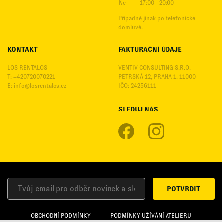
Ne
17:00—20:00
Případně jinak po telefonické
domluvě.
KONTAKT
FAKTURAČNÍ ÚDAJE
LOS RENTALOS
VENTIV CONSULTING S.R.O.
T: +420720070221
PETRSKÁ 12, PRAHA 1, 11000
E:
info@losrentalos.cz
IČO: 24256111
SLEDUJ NÁS
POTVRDIT
OBCHODNÍ PODMÍNKY
PODMÍNKY UŽÍVÁNÍ ATELIERU