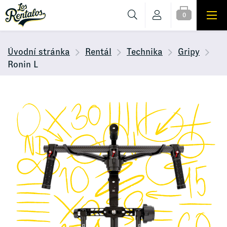
0
Úvodní stránka
Rentál
Technika
Gripy
Ronin L