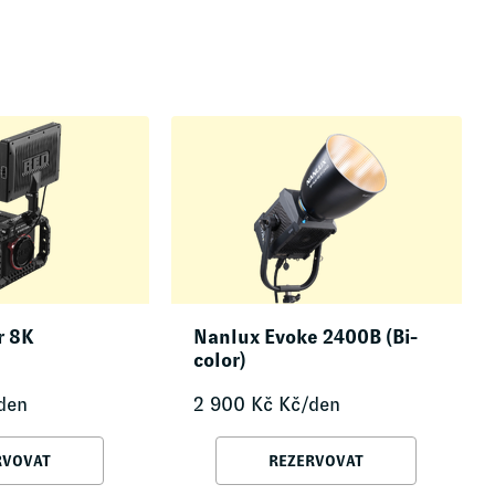
r 8K
Nanlux Evoke 2400B (Bi-
color)
den
2 900
Kč
Kč/den
RVOVAT
REZERVOVAT