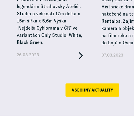
legendární Strahovský Ateliér.
Historické dra
Studio o velikosti 17m délka x
natočené na te
15m šířka x 5,6m Výška.
Rentalos. Zají
"Nejdelší Cyklorama v ČR" ve
kamera a objekt
variantách Only Studio, White,
na film roku a
Black Green.
do bojů o Osca
26.03.2025
07.03.2023
VŠECHNY AKTUALITY