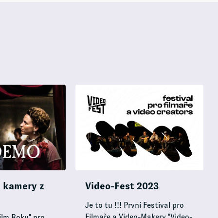
a kamery z
Video-Fest 2023
Je to tu !!! První Festival pro
Filmaře a Video-Makery "Video-
ilm Roku" pro