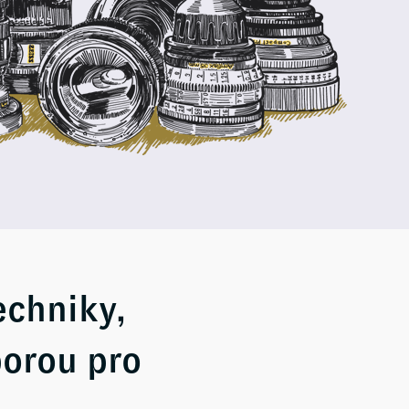
echniky,
porou pro