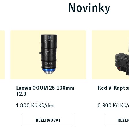
Novinky
Laowa OOOM 25-100mm
Red V-Rapto
T2.9
1 800
Kč
Kč/den
6 900
Kč
Kč/
REZERVOVAT
REZE