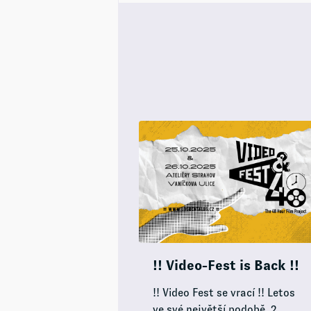
!! Video-Fest is Back !!
!! Video Fest se vrací !! Letos
ve své největší podobě, 2