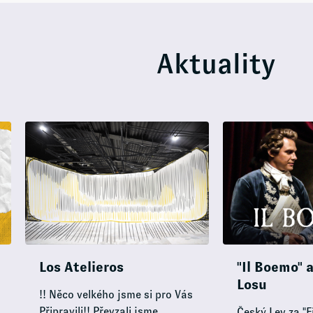
Aktuality
Los Atelieros
"Il Boemo" 
Losu
!! Něco velkého jsme si pro Vás
Připravili!! Převzali jsme
Český Lev za "F