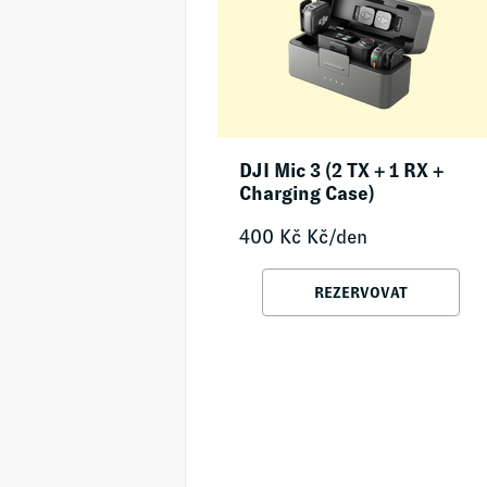
DJI Mic 3 (2 TX + 1 RX +
Charging Case)
400
Kč
Kč/den
REZERVOVAT