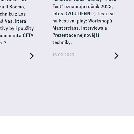
Fest" oznamuje ročník 2023,
ma Il Boemo,
letos DVOU-DENNÍ :) Těšte se
chniku z Los
na Festival plný: Workshopů,
má Vás, která
Masterclass, Interviews a
ivy byli použity
Prezentace nejnovější
 nominanta ČFTA
techniky.
ra?
13.02.2023