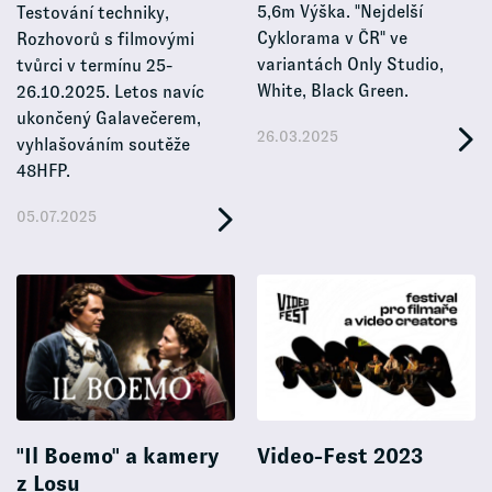
5,6m Výška. "Nejdelší
Testování techniky,
Cyklorama v ČR" ve
Rozhovorů s filmovými
variantách Only Studio,
tvůrci v termínu 25-
White, Black Green.
26.10.2025. Letos navíc
ukončený Galavečerem,
26.03.2025
vyhlašováním soutěže
48HFP.
05.07.2025
"Il Boemo" a kamery
Video-Fest 2023
z Losu