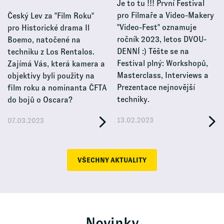
Je to tu !!! První Festival
pro Filmaře a Video-Makery
Český Lev za "Film Roku"
"Video-Fest" oznamuje
pro Historické drama Il
ročník 2023, letos DVOU-
Boemo, natočené na
DENNÍ :) Těšte se na
techniku z Los Rentalos.
Festival plný: Workshopů,
Zajímá Vás, která kamera a
Masterclass, Interviews a
objektivy byli použity na
Prezentace nejnovější
film roku a nominanta ČFTA
techniky.
do bojů o Oscara?
13.02.2023
07.03.2023
VŠECHNY AKTUALITY
Novinky