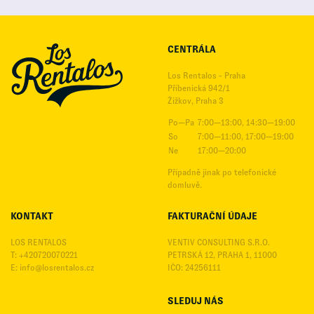
CENTRÁLA
Los Rentalos - Praha
Příbenická 942/1
Žižkov, Praha 3
Po—Pa
7:00—13:00, 14:30—19:00
So
7:00—11:00, 17:00—19:00
Ne
17:00—20:00
Případně jinak po telefonické
domluvě.
KONTAKT
FAKTURAČNÍ ÚDAJE
LOS RENTALOS
VENTIV CONSULTING S.R.O.
T: +420720070221
PETRSKÁ 12, PRAHA 1, 11000
E:
info@losrentalos.cz
IČO: 24256111
SLEDUJ NÁS