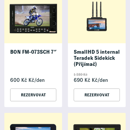
BON FM-073SCH 7″
SmallHD 5 internal
Teradek Sidekick
(Přijímač)
1 380
Kč
600
Kč
Kč/den
690
Kč
Kč/den
REZERVOVAT
REZERVOVAT