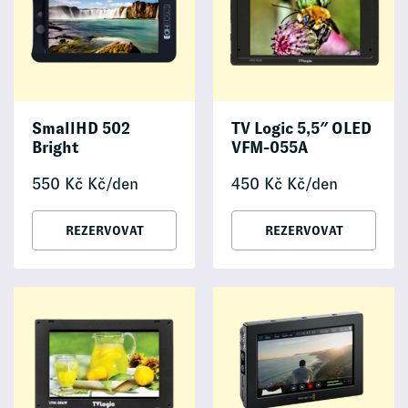
SmallHD 502
TV Logic 5,5″ OLED
Bright
VFM-055A
550
Kč
Kč/den
450
Kč
Kč/den
REZERVOVAT
REZERVOVAT