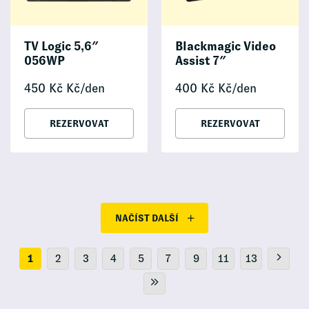
TV Logic 5,6″
Blackmagic Video
056WP
Assist 7″
450
Kč
Kč/den
400
Kč
Kč/den
REZERVOVAT
REZERVOVAT
NAČÍST DALŠÍ
1
2
3
4
5
7
9
11
13